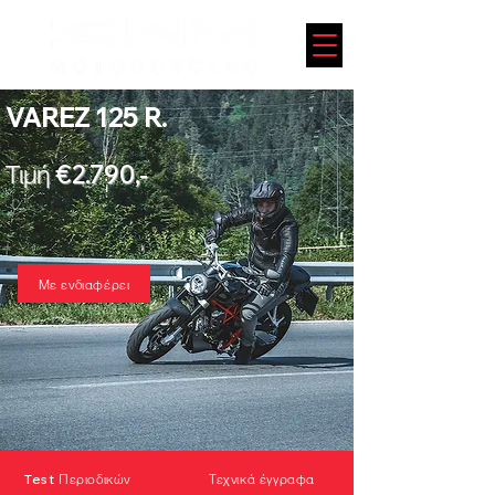
VAREZ 125 R.
Τιμή €2.790,-
Με ενδιαφέρει
Test Περιοδικών
Τεχνικά έγγραφα