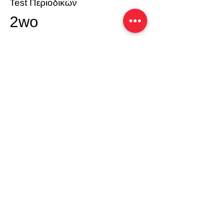
Test Περιοδικών
2wo
Διαβάστε το δημιοσευμένο test του περιοδικού 2wo
Test