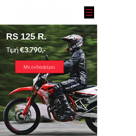
RS 125 R.
Τιμή €3.790,-
Με ενδιαφέρει