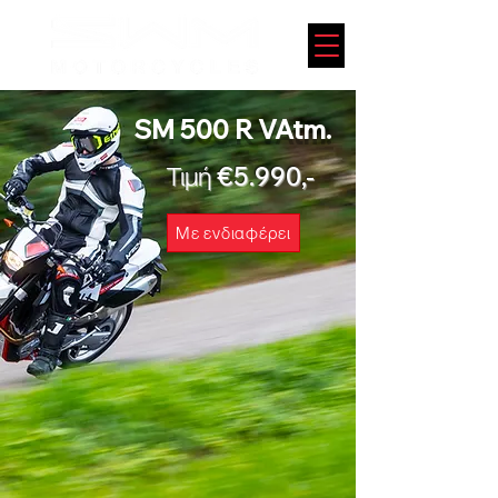
SM 500 R VAtm.
Τιμή €5.990,-
Με ενδιαφέρει