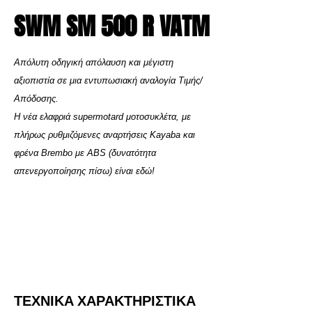
SWM SM 500 R VATM
SWM SM 500 R VATM
Απόλυτη οδηγική απόλαυση και μέγιστη
αξιοπιστία σε μια εντυπωσιακή αναλογία Τιμής/
Απόδοσης.
Η νέα ελαφριά supermotard μοτοσυκλέτα, με
πλήρως ρυθμιζόμενες αναρτήσεις Kayaba και
φρένα Brembo με ABS (δυνατότητα
απενεργοποίησης πίσω) είναι εδώ!
ΤΕΧΝΙΚΑ ΧΑΡΑΚΤΗΡΙΣΤΙΚΑ
ΤΕΧΝΙΚΑ ΧΑΡΑΚΤΗΡΙΣΤΙΚΑ