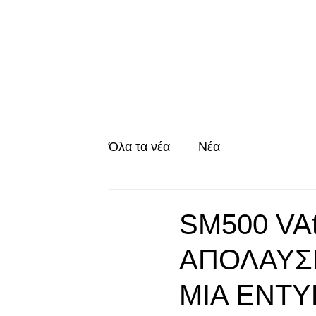
Η Εταιρία
Η Γ
Όλα τα νέα
Νέα
SM500 VA
ΑΠΟΛΑΥΣΗ
ΜΙΑ ΕΝΤΥ