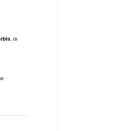
rbis
, οι 
ο 