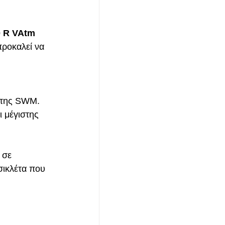
 R VAtm
προκαλεί να 
 
 της SWM. 
 μέγιστης 
 σε 
σικλέτα που 